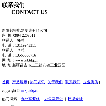
联系我们
CONTACT US
新疆邦特电器制造有限公司
座 机: 0994-2208011
联系人：郭总
电 话：13119943311
联系人：李总
电 话：13565306716
网 址：www.xjbtdq.cn
地 址:新疆昌吉市三工镇八钢工业园区
首页
|
产品展示
|
热门资讯
|
关于我们
|
联系我们
|
企业资质
|
copyright ©
m.xjbtdq.cn
热门搜索：
办公室装修
|
办公室设计
|
环境设计