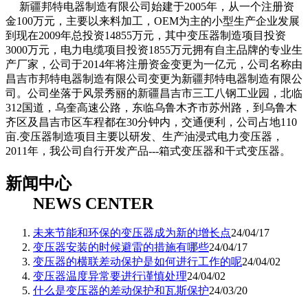
新疆邦特电器制造有限公司始建于2005年，从一个注册资
金100万元，主要以来料加工，OEM为主的小型生产企业发展
到现在2009年总投资14855万元，其中变压器制造项目投资
3000万元，电力电缆项目投资1855万元拥有自主品牌的专业生
产厂家，公司于2014年将注册资金变更为一亿元，公司名称由
昌吉市邦特电器制造有限公司变更为新疆邦特电器制造有限公
司。公司坐落于风景秀丽的新疆昌吉市三工八钢工业园，北临
312国道，乌奎高速公路，东临乌鲁木齐市苏州路，到乌鲁木
齐区及昌吉市区车程都在30分钟内，交通便利，公司占地110
亩.变压器制造项目主要以研发、生产油浸式电力变压器，
2011年，我公司自行开发产品---箱式变压器和干式变压器。
新闻中心
NEWS CENTER
未来节能和环保的变压器成为新的增长点
24/04/17
​变压器安装的时候避雷的措施有哪些
24/04/17
​变压器的横联差动保护是如何进行工作的呢
24/04/02
​变压器温度异常要进行谨慎处理
24/04/02
什么是变压器的差动保护和瓦斯保护
24/03/20