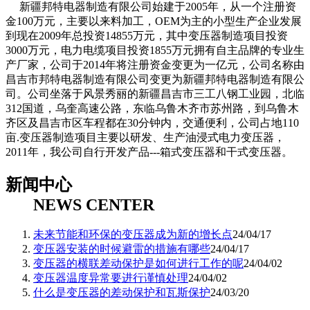
新疆邦特电器制造有限公司始建于2005年，从一个注册资
金100万元，主要以来料加工，OEM为主的小型生产企业发展
到现在2009年总投资14855万元，其中变压器制造项目投资
3000万元，电力电缆项目投资1855万元拥有自主品牌的专业生
产厂家，公司于2014年将注册资金变更为一亿元，公司名称由
昌吉市邦特电器制造有限公司变更为新疆邦特电器制造有限公
司。公司坐落于风景秀丽的新疆昌吉市三工八钢工业园，北临
312国道，乌奎高速公路，东临乌鲁木齐市苏州路，到乌鲁木
齐区及昌吉市区车程都在30分钟内，交通便利，公司占地110
亩.变压器制造项目主要以研发、生产油浸式电力变压器，
2011年，我公司自行开发产品---箱式变压器和干式变压器。
新闻中心
NEWS CENTER
未来节能和环保的变压器成为新的增长点
24/04/17
​变压器安装的时候避雷的措施有哪些
24/04/17
​变压器的横联差动保护是如何进行工作的呢
24/04/02
​变压器温度异常要进行谨慎处理
24/04/02
什么是变压器的差动保护和瓦斯保护
24/03/20