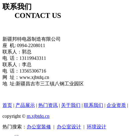
联系我们
CONTACT US
新疆邦特电器制造有限公司
座 机: 0994-2208011
联系人：郭总
电 话：13119943311
联系人：李总
电 话：13565306716
网 址：www.xjbtdq.cn
地 址:新疆昌吉市三工镇八钢工业园区
首页
|
产品展示
|
热门资讯
|
关于我们
|
联系我们
|
企业资质
|
copyright ©
m.xjbtdq.cn
热门搜索：
办公室装修
|
办公室设计
|
环境设计