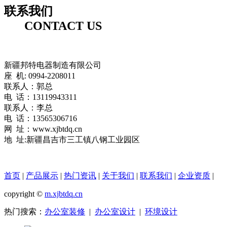
联系我们
CONTACT US
新疆邦特电器制造有限公司
座 机: 0994-2208011
联系人：郭总
电 话：13119943311
联系人：李总
电 话：13565306716
网 址：www.xjbtdq.cn
地 址:新疆昌吉市三工镇八钢工业园区
首页
|
产品展示
|
热门资讯
|
关于我们
|
联系我们
|
企业资质
|
copyright ©
m.xjbtdq.cn
热门搜索：
办公室装修
|
办公室设计
|
环境设计