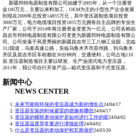
新疆邦特电器制造有限公司始建于2005年，从一个注册资
金100万元，主要以来料加工，OEM为主的小型生产企业发展
到现在2009年总投资14855万元，其中变压器制造项目投资
3000万元，电力电缆项目投资1855万元拥有自主品牌的专业生
产厂家，公司于2014年将注册资金变更为一亿元，公司名称由
昌吉市邦特电器制造有限公司变更为新疆邦特电器制造有限公
司。公司坐落于风景秀丽的新疆昌吉市三工八钢工业园，北临
312国道，乌奎高速公路，东临乌鲁木齐市苏州路，到乌鲁木
齐区及昌吉市区车程都在30分钟内，交通便利，公司占地110
亩.变压器制造项目主要以研发、生产油浸式电力变压器，
2011年，我公司自行开发产品---箱式变压器和干式变压器。
新闻中心
NEWS CENTER
未来节能和环保的变压器成为新的增长点
24/04/17
​变压器安装的时候避雷的措施有哪些
24/04/17
​变压器的横联差动保护是如何进行工作的呢
24/04/02
​变压器温度异常要进行谨慎处理
24/04/02
什么是变压器的差动保护和瓦斯保护
24/03/20