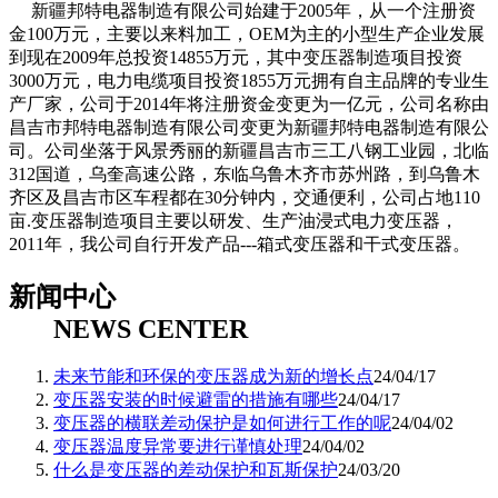
新疆邦特电器制造有限公司始建于2005年，从一个注册资
金100万元，主要以来料加工，OEM为主的小型生产企业发展
到现在2009年总投资14855万元，其中变压器制造项目投资
3000万元，电力电缆项目投资1855万元拥有自主品牌的专业生
产厂家，公司于2014年将注册资金变更为一亿元，公司名称由
昌吉市邦特电器制造有限公司变更为新疆邦特电器制造有限公
司。公司坐落于风景秀丽的新疆昌吉市三工八钢工业园，北临
312国道，乌奎高速公路，东临乌鲁木齐市苏州路，到乌鲁木
齐区及昌吉市区车程都在30分钟内，交通便利，公司占地110
亩.变压器制造项目主要以研发、生产油浸式电力变压器，
2011年，我公司自行开发产品---箱式变压器和干式变压器。
新闻中心
NEWS CENTER
未来节能和环保的变压器成为新的增长点
24/04/17
​变压器安装的时候避雷的措施有哪些
24/04/17
​变压器的横联差动保护是如何进行工作的呢
24/04/02
​变压器温度异常要进行谨慎处理
24/04/02
什么是变压器的差动保护和瓦斯保护
24/03/20