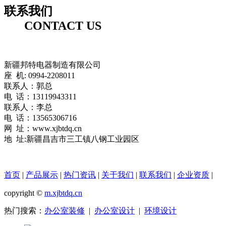
联系我们
CONTACT US
新疆邦特电器制造有限公司
座 机: 0994-2208011
联系人：郭总
电 话：13119943311
联系人：李总
电 话：13565306716
网 址：www.xjbtdq.cn
地 址:新疆昌吉市三工镇八钢工业园区
首页
|
产品展示
|
热门资讯
|
关于我们
|
联系我们
|
企业资质
|
copyright ©
m.xjbtdq.cn
热门搜索：
办公室装修
|
办公室设计
|
环境设计