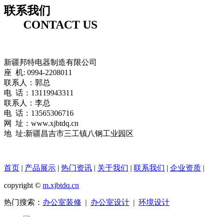
联系我们
CONTACT US
新疆邦特电器制造有限公司
座 机: 0994-2208011
联系人：郭总
电 话：13119943311
联系人：李总
电 话：13565306716
网 址：www.xjbtdq.cn
地 址:新疆昌吉市三工镇八钢工业园区
首页
|
产品展示
|
热门资讯
|
关于我们
|
联系我们
|
企业资质
|
copyright ©
m.xjbtdq.cn
热门搜索：
办公室装修
|
办公室设计
|
环境设计