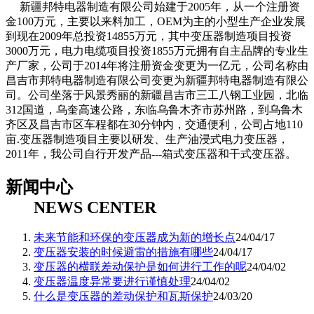
新疆邦特电器制造有限公司始建于2005年，从一个注册资
金100万元，主要以来料加工，OEM为主的小型生产企业发展
到现在2009年总投资14855万元，其中变压器制造项目投资
3000万元，电力电缆项目投资1855万元拥有自主品牌的专业生
产厂家，公司于2014年将注册资金变更为一亿元，公司名称由
昌吉市邦特电器制造有限公司变更为新疆邦特电器制造有限公
司。公司坐落于风景秀丽的新疆昌吉市三工八钢工业园，北临
312国道，乌奎高速公路，东临乌鲁木齐市苏州路，到乌鲁木
齐区及昌吉市区车程都在30分钟内，交通便利，公司占地110
亩.变压器制造项目主要以研发、生产油浸式电力变压器，
2011年，我公司自行开发产品---箱式变压器和干式变压器。
新闻中心
NEWS CENTER
未来节能和环保的变压器成为新的增长点
24/04/17
​变压器安装的时候避雷的措施有哪些
24/04/17
​变压器的横联差动保护是如何进行工作的呢
24/04/02
​变压器温度异常要进行谨慎处理
24/04/02
什么是变压器的差动保护和瓦斯保护
24/03/20